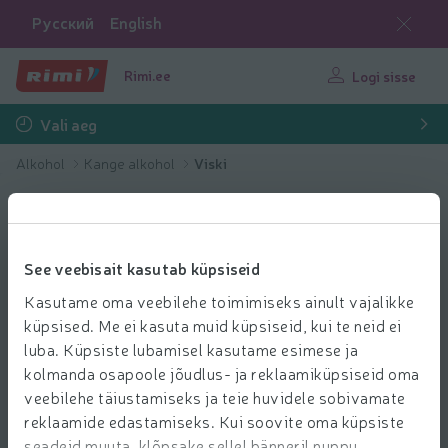
Русский
English
Rimi.ee
Logi sisse
Vali aeg
Alkohol
Kange alkohol
Viski
See veebisait kasutab küpsiseid
Kasutame oma veebilehe toimimiseks ainult vajalikke
küpsised. Me ei kasuta muid küpsiseid, kui te neid ei
luba. Küpsiste lubamisel kasutame esimese ja
kolmanda osapoole jõudlus- ja reklaamiküpsiseid oma
veebilehe täiustamiseks ja teie huvidele sobivamate
reklaamide edastamiseks. Kui soovite oma küpsiste
seadeid muuta, klõpsake sellel bänneril nuppu