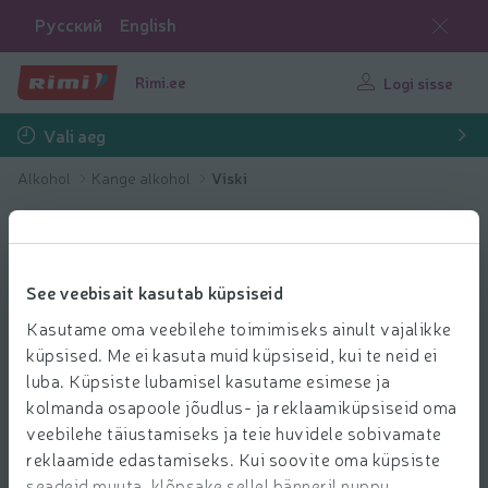
Русский
English
Rimi.ee
Logi sisse
Vali aeg
Alkohol
Kange alkohol
Viski
See veebisait kasutab küpsiseid
Kasutame oma veebilehe toimimiseks ainult vajalikke
küpsised. Me ei kasuta muid küpsiseid, kui te neid ei
luba. Küpsiste lubamisel kasutame esimese ja
kolmanda osapoole jõudlus- ja reklaamiküpsiseid oma
veebilehe täiustamiseks ja teie huvidele sobivamate
reklaamide edastamiseks. Kui soovite oma küpsiste
seadeid muuta, klõpsake sellel bänneril nuppu