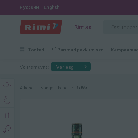
Русский
English
Rimi.ee
Tooted
🛒 Parimad pakkumised
Kampaania
Vali tarneviis:
Vali aeg
Alkohol
Kange alkohol
Liköör