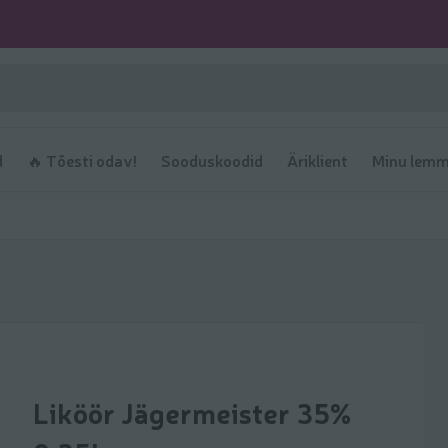
d
🔥 Tõesti odav!
Sooduskoodid
Äriklient
Minu lemm
Liköör Jägermeister 35%