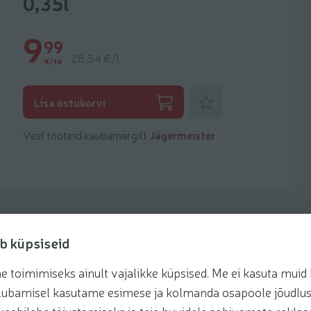
0,35l
9
99
28,54 €/l
€/tk
Lisa lemmikuks
Lisa ostukorvi
Veel tooteid kaubamärgilt
Jägermeister
b küpsiseid
toimimiseks ainult vajalikke küpsised. Me ei kasuta muid k
retseptis
te lubamisel kasutame esimese ja kolmanda osapoole jõudlus