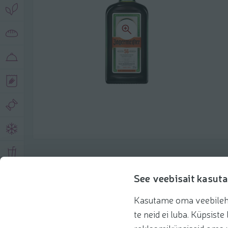
Toote andmed
See veebisait kasuta
Kasutame oma veebilehe 
Tooteinfo
Soovitatud tooted
Kasuta 
te neid ei luba. Küpsis