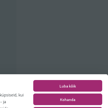
Luba kõik
üpsiseid, kui
Kohanda
Pakkimise tasu
0,00 €
- ja
Kokku
0,00 €