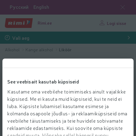
Русский
English
Rimi.ee
Logi sisse
Vali aeg
Alkohol
Kange alkohol
Liköör
See veebisait kasutab küpsiseid
Kasutame oma veebilehe toimimiseks ainult vajalikke
küpsised. Me ei kasuta muid küpsiseid, kui te neid ei
luba. Küpsiste lubamisel kasutame esimese ja
kolmanda osapoole jõudlus- ja reklaamiküpsiseid oma
veebilehe täiustamiseks ja teie huvidele sobivamate
reklaamide edastamiseks. Kui soovite oma küpsiste
seadeid muuta, klõpsake sellel bänneril nuppu