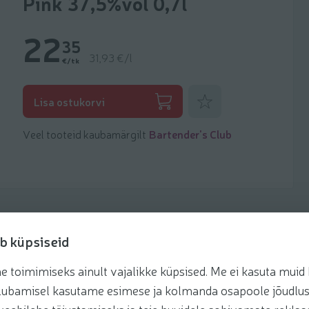
Pink 37,5%vol 0,7l
22
35
31,93 €/l
€/tk
Lisa lemmikuks
Lisa ostukorvi
Veel tooteid kaubamärgilt
Bartender's Club
b küpsiseid
toimimiseks ainult vajalikke küpsised. Me ei kasuta muid k
retseptis
te lubamisel kasutame esimese ja kolmanda osapoole jõudlus