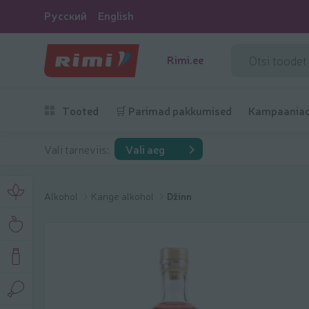
Русский
English
Rimi.ee
Tooted
🛒 Parimad pakkumised
Kampaania
Vali tarneviis:
Vali aeg
Alkohol
Kange alkohol
Džinn