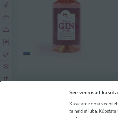
Toote andmed
See veebisait kasuta
Kasutame oma veebilehe 
Tooteinfo
Soovitatud tooted
Kasuta 
te neid ei luba. Küpsis