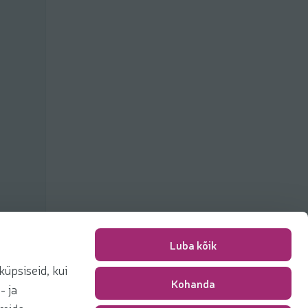
Luba kõik
üpsiseid, kui
Kohanda
Pakkimise tasu
0,00 €
- ja
Kokku
0,00 €