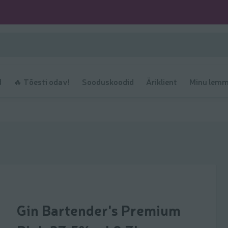
d
🔥 Tõesti odav!
Sooduskoodid
Äriklient
Minu lemm
Gin Bartender's Premium