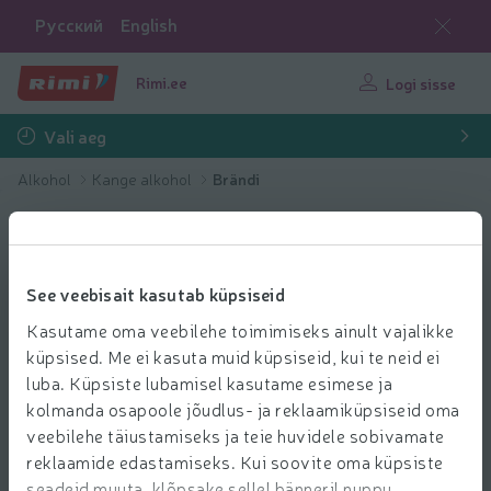
Русский
English
Rimi.ee
Logi sisse
Vali aeg
Alkohol
Kange alkohol
Brändi
See veebisait kasutab küpsiseid
Kasutame oma veebilehe toimimiseks ainult vajalikke
küpsised. Me ei kasuta muid küpsiseid, kui te neid ei
luba. Küpsiste lubamisel kasutame esimese ja
kolmanda osapoole jõudlus- ja reklaamiküpsiseid oma
veebilehe täiustamiseks ja teie huvidele sobivamate
reklaamide edastamiseks. Kui soovite oma küpsiste
seadeid muuta, klõpsake sellel bänneril nuppu