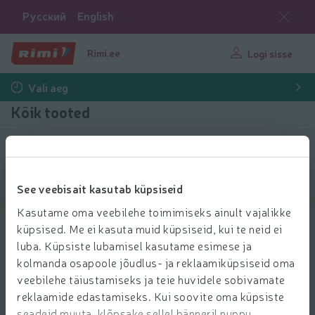
Русский
English
Rimi.ee
Logi sisse
Vali aeg
Kõik tooted
Filtreeri tooteid
See veebisait kasutab küpsiseid
Näita tooteid
40
Sorteeri
Kasutame oma veebilehe toimimiseks ainult vajalikke
küpsised. Me ei kasuta muid küpsiseid, kui te neid ei
Soolatud lõhefilee Rimi Mare viilutatud
luba. Küpsiste lubamisel kasutame esimese ja
100g
kolmanda osapoole jõudlus- ja reklaamiküpsiseid oma
3.99 € per tk
3
99
veebilehe täiustamiseks ja teie huvidele sobivamate
Hind ühiku kohta: 39,90 €/kg
39,90 €/kg
€/tk
reklaamide edastamiseks. Kui soovite oma küpsiste
Lisa l
seadeid muuta, klõpsake sellel bänneril nuppu
Lisa ostukorvi