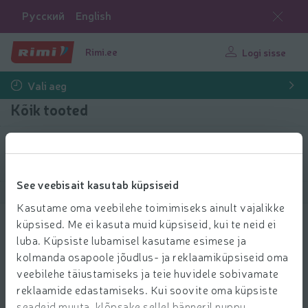
Русский
English
Rimi.ee
Logi sisse
Vali aeg
Kõik tooted
Filtreeri tooteid
See veebisait kasutab küpsiseid
Näita tooteid
40
Sorteeri
Kasutame oma veebilehe toimimiseks ainult vajalikke
küpsised. Me ei kasuta muid küpsiseid, kui te neid ei
Mango lassi Maitseelamused 300g
luba. Küpsiste lubamisel kasutame esimese ja
4.49 € per tk
4
kolmanda osapoole jõudlus- ja reklaamiküpsiseid oma
49
Hind ühiku kohta: 14,97 €/kg
14,97 €/kg
€/tk
veebilehe täiustamiseks ja teie huvidele sobivamate
Lisa l
reklaamide edastamiseks. Kui soovite oma küpsiste
Lisa ostukorvi
seadeid muuta, klõpsake sellel bänneril nuppu