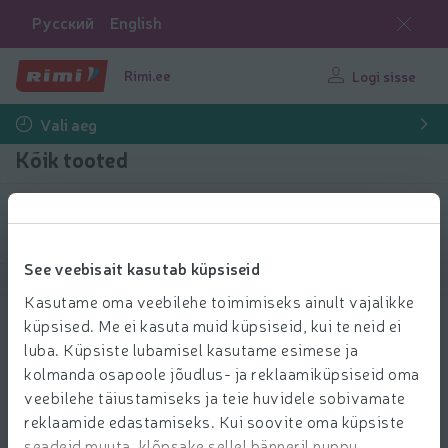
Русский
English
Rimi.ee
Logi sisse
Vali aeg
Kõik tooted
Filtreeri tooteid
See veebisait kasutab küpsiseid
Näita tooteid
40
Sorteeri
Kasutame oma veebilehe toimimiseks ainult vajalikke
küpsised. Me ei kasuta muid küpsiseid, kui te neid ei
Nõudepesumasina sool Finish 4kg
luba. Küpsiste lubamisel kasutame esimese ja
5.49 € per tk
5
kolmanda osapoole jõudlus- ja reklaamiküpsiseid oma
49
8,49€
Hind ühiku kohta: 1,37 €/kg
Tavahind: 8,49 €
1,37 €/kg
€/tk
veebilehe täiustamiseks ja teie huvidele sobivamate
Lisa l
reklaamide edastamiseks. Kui soovite oma küpsiste
Lisa ostukorvi
seadeid muuta, klõpsake sellel bänneril nuppu