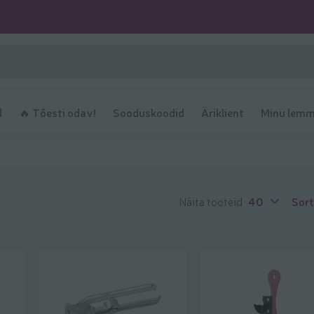
d
🔥 Tõesti odav!
Sooduskoodid
Äriklient
Minu lemm
Näita tooteid
40
Sort