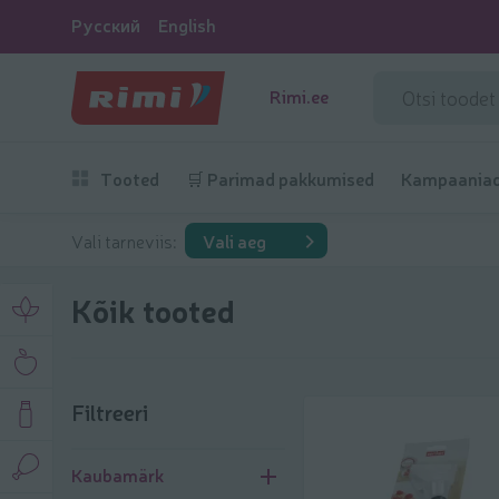
Русский
English
Rimi.ee
Tooted
🛒 Parimad pakkumised
Kampaania
Vali tarneviis:
Vali aeg
Kõik tooted
Filtreeri
Filtreeri
Kaubamärk