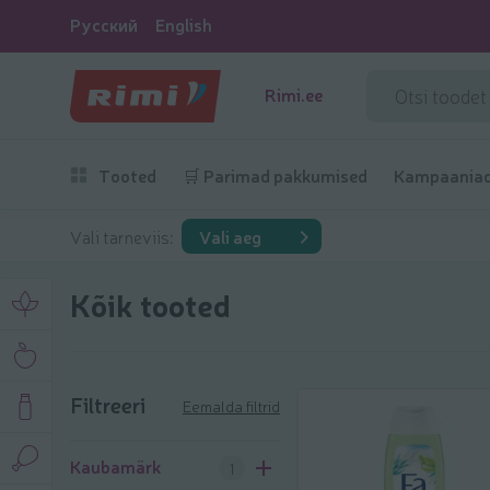
Русский
English
Rimi.ee
Tooted
🛒 Parimad pakkumised
Kampaania
Vali tarneviis:
Vali aeg
Kõik tooted
Filtreeri
Eemalda filtrid
Filtreeri
Kaubamärk
1