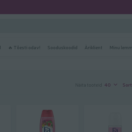
d
🔥 Tõesti odav!
Sooduskoodid
Äriklient
Minu lemm
Näita tooteid
40
Sort