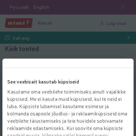
Русский
English
Rimi.ee
Logi sisse
Vali aeg
Kõik tooted
Filtreeri tooteid
See veebisait kasutab küpsiseid
Näita tooteid
40
Sorteeri
Kasutame oma veebilehe toimimiseks ainult vajalikke
küpsised. Me ei kasuta muid küpsiseid, kui te neid ei
Lambapiimajuust El Pastro 54% kg
luba. Küpsiste lubamisel kasutame esimese ja
22.89 € per kg
22
kolmanda osapoole jõudlus- ja reklaamiküpsiseid oma
89
Hind ühiku kohta: 22,89 €/kg
22,89 €/kg
€/kg
veebilehe täiustamiseks ja teie huvidele sobivamate
Lisa l
reklaamide edastamiseks. Kui soovite oma küpsiste
Lisa ostukorvi
seadeid muuta, klõpsake sellel bänneril nuppu