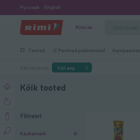
Русский
English
Rimi.ee
Tooted
🛒 Parimad pakkumised
Kampaania
Vali tarneviis:
Vali aeg
Kõik tooted
Filtreeri
Filtreeri
Kaubamärk