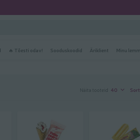
d
🔥 Tõesti odav!
Sooduskoodid
Äriklient
Minu lemm
Näita tooteid
40
Sort