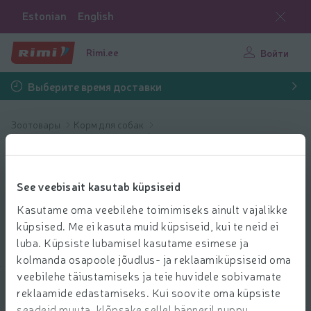
Estonian
English
Rimi.ee
Войти
Выберите время доставки
Зоотовары
Корм для собак
Витамины и лакомства для собак
Витамины и
See veebisait kasutab küpsiseid
лакомства для
Kasutame oma veebilehe toimimiseks ainult vajalikke
собак
küpsised. Me ei kasuta muid küpsiseid, kui te neid ei
luba. Küpsiste lubamisel kasutame esimese ja
kolmanda osapoole jõudlus- ja reklaamiküpsiseid oma
veebilehe täiustamiseks ja teie huvidele sobivamate
reklaamide edastamiseks. Kui soovite oma küpsiste
Выбрать продукты
seadeid muuta, klõpsake sellel bänneril nuppu