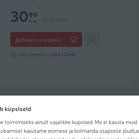
30
99
30,99 €/шт.
€/шт.
Добавить к фаворитам
Добавить в корзину
Другие товары от
Good Cook
b küpsiseid
toimimiseks ainult vajalikke küpsised. Me ei kasuta muid k
te lubamisel kasutame esimese ja kolmanda osapoole jõudlus