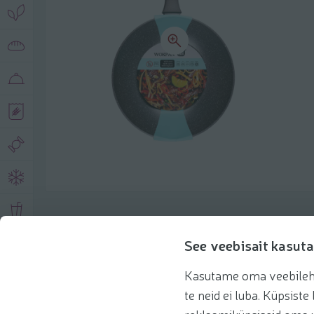
Описание продукта
See veebisait kasuta
Kasutame oma veebilehe 
Основная информация
Рекомендации
te neid ei luba. Küpsis