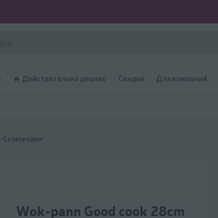
и
🔥 Действительно дешево
Скидки
Для компаний
Сковородки
Wok-pann Good cook 28cm