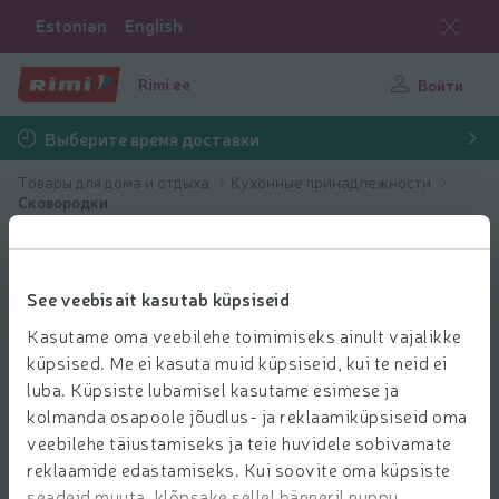
Estonian
English
Rimi.ee
Войти
Выберите время доставки
Товары для дома и отдыха
Кухонные принадлежности
Сковородки
See veebisait kasutab küpsiseid
Kasutame oma veebilehe toimimiseks ainult vajalikke
küpsised. Me ei kasuta muid küpsiseid, kui te neid ei
luba. Küpsiste lubamisel kasutame esimese ja
kolmanda osapoole jõudlus- ja reklaamiküpsiseid oma
veebilehe täiustamiseks ja teie huvidele sobivamate
reklaamide edastamiseks. Kui soovite oma küpsiste
seadeid muuta, klõpsake sellel bänneril nuppu