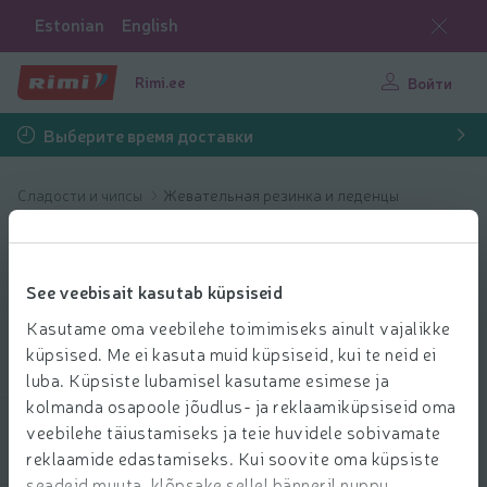
Estonian
English
Rimi.ee
Войти
Выберите время доставки
Сладости и чипсы
Жевательная резинка и леденцы
Жевательная
резинка и
See veebisait kasutab küpsiseid
Kasutame oma veebilehe toimimiseks ainult vajalikke
леденцы
küpsised. Me ei kasuta muid küpsiseid, kui te neid ei
luba. Küpsiste lubamisel kasutame esimese ja
kolmanda osapoole jõudlus- ja reklaamiküpsiseid oma
veebilehe täiustamiseks ja teie huvidele sobivamate
Выбрать продукты
reklaamide edastamiseks. Kui soovite oma küpsiste
seadeid muuta, klõpsake sellel bänneril nuppu