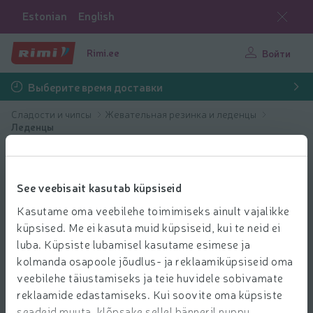
Estonian
English
Rimi.ee
Войти
Выберите время доставки
Сладости и чипсы
Жевательная резинка и леденцы
Леденцы
See veebisait kasutab küpsiseid
Kasutame oma veebilehe toimimiseks ainult vajalikke
küpsised. Me ei kasuta muid küpsiseid, kui te neid ei
luba. Küpsiste lubamisel kasutame esimese ja
kolmanda osapoole jõudlus- ja reklaamiküpsiseid oma
veebilehe täiustamiseks ja teie huvidele sobivamate
reklaamide edastamiseks. Kui soovite oma küpsiste
seadeid muuta, klõpsake sellel bänneril nuppu