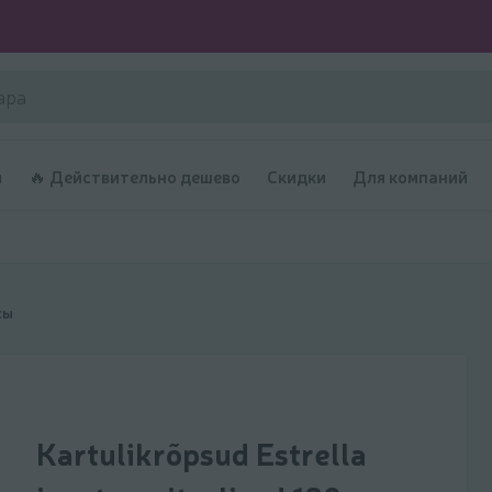
и
🔥 Действительно дешево
Скидки
Для компаний
сы
Kartulikrõpsud Estrella