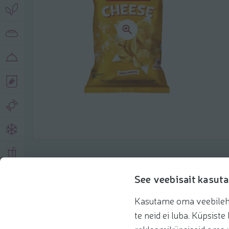
Описание продукта
See veebisait kasuta
Kasutame oma veebilehe 
Основная информация
Рекомендации
te neid ei luba. Küpsis