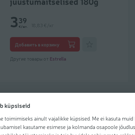
juustumaitselised 180g
3
39
18,83 €/кг
€/шт.
Добавить к фаворитам
Добавить в корзину
Другие товары от
Estrella
b küpsiseid
toimimiseks ainult vajalikke küpsised. Me ei kasuta muid k
Рецепты
te lubamisel kasutame esimese ja kolmanda osapoole jõudlus