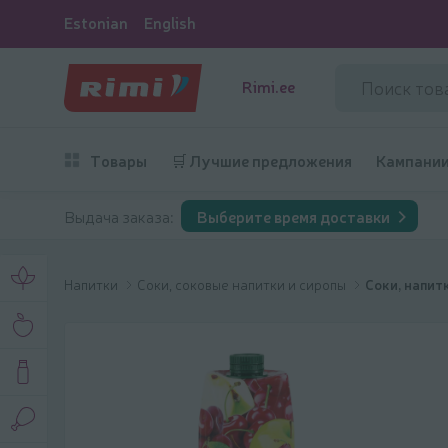
Estonian
English
Rimi.ee
Товары
🛒 Лучшие предложения
Кампани
Выдача заказа:
Выберите время доставки
Напитки
Соки, соковые напитки и сиропы
Соки, напитк