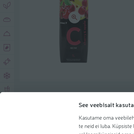
Описание продукта
See veebisait kasuta
Kasutame oma veebilehe 
Основная информация
Рекомендации
te neid ei luba. Küpsis