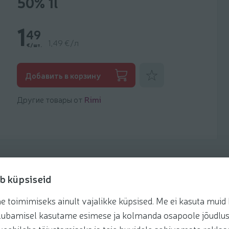
50% 1l
1
49
1,49 €/л
€/шт.
Добавить к фаворитам
Добавить в корзину
Другие товары от
Rimi
b küpsiseid
toimimiseks ainult vajalikke küpsised. Me ei kasuta muid k
Рецепты
te lubamisel kasutame esimese ja kolmanda osapoole jõudlus