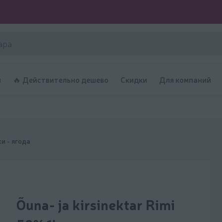
и
🔥 Действительно дешево
Скидки
Для компаний
и - ягода
Õuna- ja kirsinektar Rimi