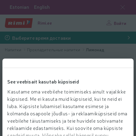
Estonian
English
Rimi.ee
Войти
Выберите время доставки
Напитки
Прохладительные напитки
Лимонад
See veebisait kasutab küpsiseid
Kasutame oma veebilehe toimimiseks ainult vajalikke
küpsised. Me ei kasuta muid küpsiseid, kui te neid ei
luba. Küpsiste lubamisel kasutame esimese ja
kolmanda osapoole jõudlus- ja reklaamiküpsiseid oma
veebilehe täiustamiseks ja teie huvidele sobivamate
reklaamide edastamiseks. Kui soovite oma küpsiste
seadeid muuta, klõpsake sellel bänneril nuppu