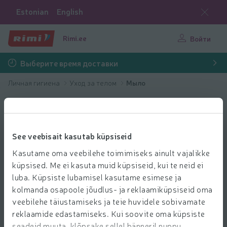
Estonian
English
Rimi.ee
Войти
Выберите время доставки
Личная гигиена
Уход за телом
Мыло
See veebisait kasutab küpsiseid
Kasutame oma veebilehe toimimiseks ainult vajalikke
küpsised. Me ei kasuta muid küpsiseid, kui te neid ei
luba. Küpsiste lubamisel kasutame esimese ja
kolmanda osapoole jõudlus- ja reklaamiküpsiseid oma
veebilehe täiustamiseks ja teie huvidele sobivamate
reklaamide edastamiseks. Kui soovite oma küpsiste
seadeid muuta, klõpsake sellel bänneril nuppu