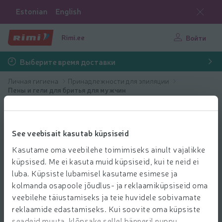
Estonian
English
Rimi.ee
Войти
Выберите время доставки
Личная гигиена
Принадлежности для эпиляции
Пены и гели для бритья для мужчин
See veebisait kasutab küpsiseid
Kasutame oma veebilehe toimimiseks ainult vajalikke
küpsised. Me ei kasuta muid küpsiseid, kui te neid ei
luba. Küpsiste lubamisel kasutame esimese ja
kolmanda osapoole jõudlus- ja reklaamiküpsiseid oma
veebilehe täiustamiseks ja teie huvidele sobivamate
reklaamide edastamiseks. Kui soovite oma küpsiste
seadeid muuta, klõpsake sellel bänneril nuppu