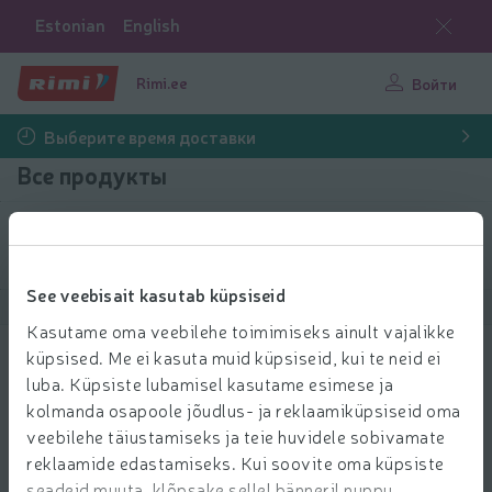
Estonian
English
Rimi.ee
Войти
Выберите время доставки
Все продукты
Выбрать продукты
See veebisait kasutab küpsiseid
Показать продукты
40
Сортировать
Kasutame oma veebilehe toimimiseks ainult vajalikke
küpsised. Me ei kasuta muid küpsiseid, kui te neid ei
Varuterad Gillette Venus 4tk
luba. Küpsiste lubamisel kasutame esimese ja
18.99 € за шт.
18
kolmanda osapoole jõudlus- ja reklaamiküpsiseid oma
99
Цена за единицу: 4,75 €/шт.
4,75 €/шт.
€/шт.
veebilehe täiustamiseks ja teie huvidele sobivamate
Добави
reklaamide edastamiseks. Kui soovite oma küpsiste
Добавить в корзину
seadeid muuta, klõpsake sellel bänneril nuppu