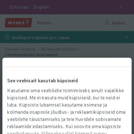
Estonian
English
Rimi.ee
Войти
Выберите время доставки
Личная гигиена
Интимная гигиена
Гигиенические прокладки
See veebisait kasutab küpsiseid
Kasutame oma veebilehe toimimiseks ainult vajalikke
küpsised. Me ei kasuta muid küpsiseid, kui te neid ei
luba. Küpsiste lubamisel kasutame esimese ja
kolmanda osapoole jõudlus- ja reklaamiküpsiseid oma
veebilehe täiustamiseks ja teie huvidele sobivamate
reklaamide edastamiseks. Kui soovite oma küpsiste
seadeid muuta, klõpsake sellel bänneril nuppu