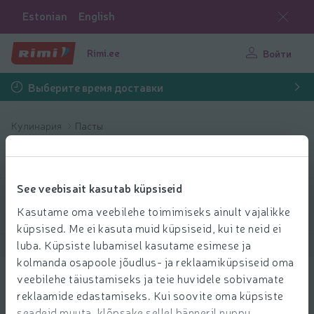
Estonian
English
Rimi.ee
Войти
Выберите время доставки
Kулинария
Пасты
Пасты
See veebisait kasutab küpsiseid
Выбрать продукты
Kasutame oma veebilehe toimimiseks ainult vajalikke
küpsised. Me ei kasuta muid küpsiseid, kui te neid ei
luba. Küpsiste lubamisel kasutame esimese ja
Показать продукты
40
Сортировать
kolmanda osapoole jõudlus- ja reklaamiküpsiseid oma
veebilehe täiustamiseks ja teie huvidele sobivamate
Ravioolid ricotta ja spinatiga 250g
reklaamide edastamiseks. Kui soovite oma küpsiste
3.29 € за шт.
seadeid muuta, klõpsake sellel bänneril nuppu
29