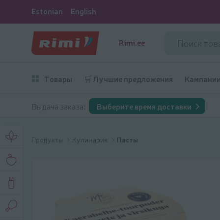
Estonian
English
Rimi.ee
Товары
🛒 Лучшие предложения
Кампани
Выдача заказа:
Выберите время доставки
Продукты
Kулинария
Пасты