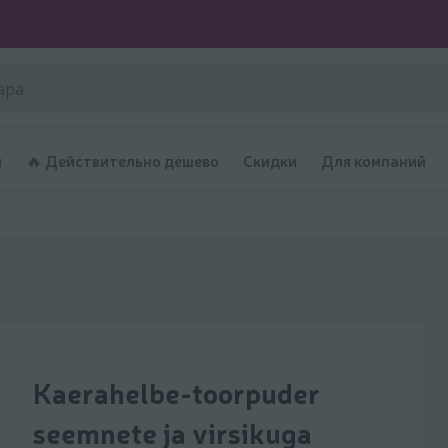
и
🔥 Действительно дешево
Скидки
Для компаний
Kaerahelbe-toorpuder
seemnete ja virsikuga