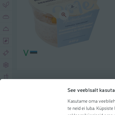
Описание продукта
See veebisait kasuta
Kasutame oma veebilehe 
Основная информация
Рекомендации
te neid ei luba. Küpsis