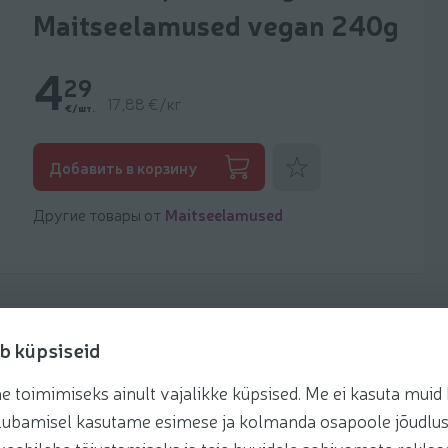
Maitseelamused vegan 240g
4
29
17,88 €/кг
€/шт.
Добавить к фаворитам
Добавить в корзину
Другие товары от
Maitseelamused
b küpsiseid
toimimiseks ainult vajalikke küpsised. Me ei kasuta muid k
Рецепты
te lubamisel kasutame esimese ja kolmanda osapoole jõudlus