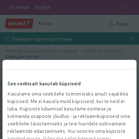
Estonian
English
Rimi.ee
Войти
Выберите время доставки
Хлеб, булка, кондитерские изделия
Хлебы, Белый хлеб
Хлеб для тостов
See veebisait kasutab küpsiseid
Kasutame oma veebilehe toimimiseks ainult vajalikke
küpsised. Me ei kasuta muid küpsiseid, kui te neid ei
luba. Küpsiste lubamisel kasutame esimese ja
kolmanda osapoole jõudlus- ja reklaamiküpsiseid oma
veebilehe täiustamiseks ja teie huvidele sobivamate
reklaamide edastamiseks. Kui soovite oma küpsiste
seadeid muuta, klõpsake sellel bänneril nuppu