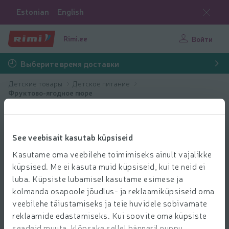
Estonian
English
Rimi.ee
Войти
Выберите время доставки
Детские товары
Детское питание
Фруктово-ягодное пюре
Подарок в придачу
See veebisait kasutab küpsiseid
Kasutame oma veebilehe toimimiseks ainult vajalikke
küpsised. Me ei kasuta muid küpsiseid, kui te neid ei
luba. Küpsiste lubamisel kasutame esimese ja
kolmanda osapoole jõudlus- ja reklaamiküpsiseid oma
veebilehe täiustamiseks ja teie huvidele sobivamate
reklaamide edastamiseks. Kui soovite oma küpsiste
seadeid muuta, klõpsake sellel bänneril nuppu