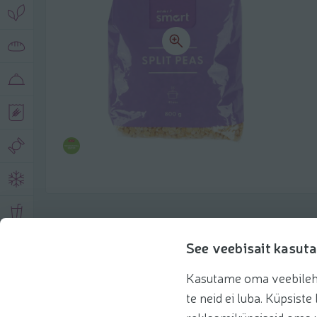
Описание продукта
See veebisait kasuta
Kasutame oma veebilehe 
Основная информация
Рекомендации
te neid ei luba. Küpsis