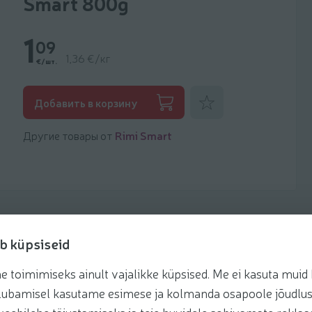
Smart 800g
1
09
1,36 €/кг
€/шт.
Добавить к фаворитам
Добавить в корзину
Другие товары от
Rimi Smart
b küpsiseid
toimimiseks ainult vajalikke küpsised. Me ei kasuta muid k
Рецепты
te lubamisel kasutame esimese ja kolmanda osapoole jõudlus