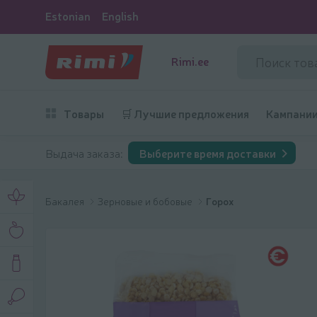
Estonian
English
Rimi.ee
Товары
🛒 Лучшие предложения
Кампани
Выдача заказа:
Выберите время доставки
Бакалея
Зерновые и бобовые
Горох