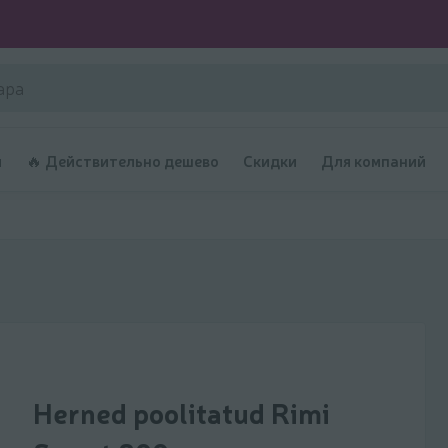
и
🔥 Действительно дешево
Скидки
Для компаний
Herned poolitatud Rimi