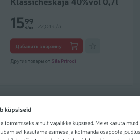
Klassicheskaja 40%vol 0,7l
15
99
22,84 €/л
€/шт.
Добавить к фаворитам
Добавить в корзину
Другие товары от
Sila Prirodi
b küpsiseid
toimimiseks ainult vajalikke küpsised. Me ei kasuta muid k
Рецепты
te lubamisel kasutame esimese ja kolmanda osapoole jõudlus