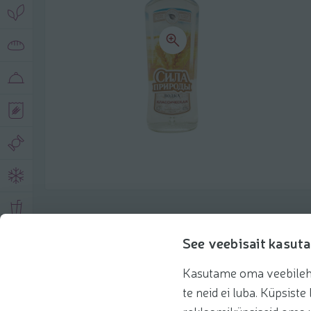
Описание продукта
See veebisait kasuta
Kasutame oma veebilehe 
Основная информация
Рекомендации
te neid ei luba. Küpsis