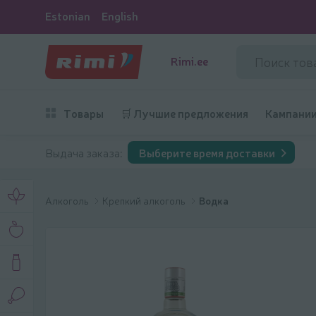
Estonian
English
Rimi.ee
Товары
🛒 Лучшие предложения
Кампани
Выдача заказа:
Выберите время доставки
Алкоголь
Крепкий алкоголь
Водка