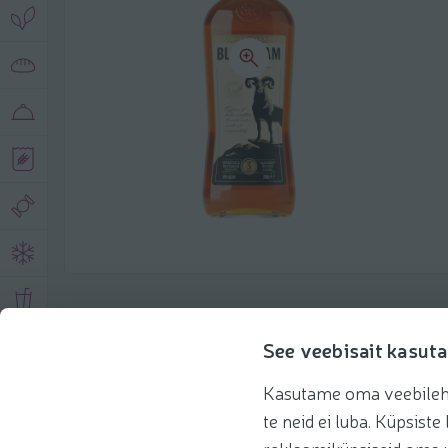
Описание продукта
See veebisait kasuta
Kasutame oma veebilehe 
Основная информация
Рекомендации
te neid ei luba. Küpsis