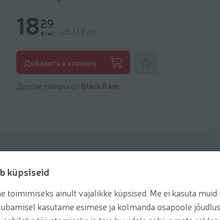
18
29
26,13 €/л
€/шт.
Добавить к фаворитам
Добавить в корзину
Другие товары от
Black Ram
b küpsiseid
toimimiseks ainult vajalikke küpsised. Me ei kasuta muid k
Рецепты
te lubamisel kasutame esimese ja kolmanda osapoole jõudlus