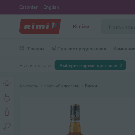
Estonian
English
Rimi.ee
Товары
🛒 Лучшие предложения
Кампани
Выдача заказа:
Выберите время доставки
Алкоголь
Крепкий алкоголь
Виски