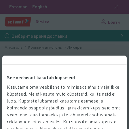
Estonian
English
Rimi.ee
Войти
Выберите время доставки
Алкоголь
Крепкий алкоголь
Ликеры
See veebisait kasutab küpsiseid
Kasutame oma veebilehe toimimiseks ainult vajalikke
küpsised. Me ei kasuta muid küpsiseid, kui te neid ei
luba. Küpsiste lubamisel kasutame esimese ja
kolmanda osapoole jõudlus- ja reklaamiküpsiseid oma
veebilehe täiustamiseks ja teie huvidele sobivamate
reklaamide edastamiseks. Kui soovite oma küpsiste
seadeid muuta, klõpsake sellel bänneril nuppu