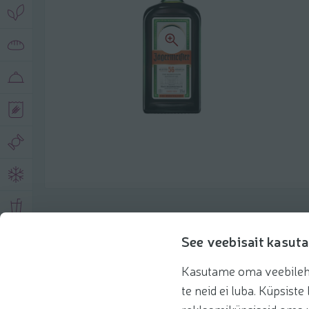
Описание продукта
See veebisait kasuta
Kasutame oma veebilehe 
Основная информация
Рекомендации
te neid ei luba. Küpsis