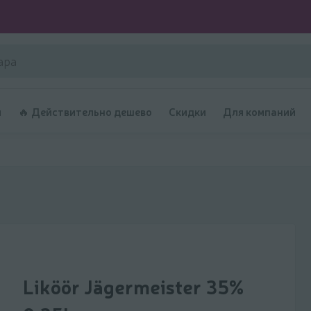
и
🔥 Действительно дешево
Скидки
Для компаний
Liköör Jägermeister 35%