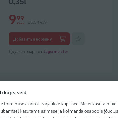
0,35l
9
99
28,54 €/л
€/шт.
Добавить к фаворитам
Добавить в корзину
Другие товары от
Jägermeister
b küpsiseid
toimimiseks ainult vajalikke küpsised. Me ei kasuta muid k
Рецепты
te lubamisel kasutame esimese ja kolmanda osapoole jõudlus