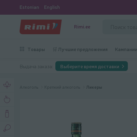
Estonian
English
Rimi.ee
Товары
🛒 Лучшие предложения
Кампани
Выдача заказа:
Выберите время доставки
Алкоголь
Крепкий алкоголь
Ликеры