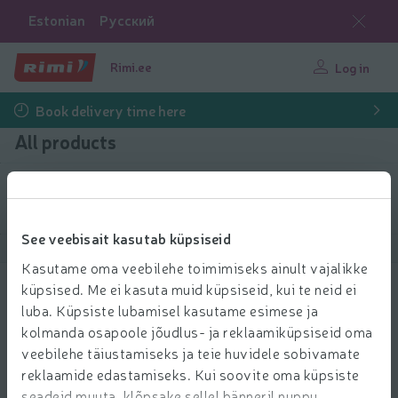
Estonian
Русский
Rimi.ee
Log in
Book delivery time here
All products
Filter products
See veebisait kasutab küpsiseid
Show products
40
Sort
Kasutame oma veebilehe toimimiseks ainult vajalikke
küpsised. Me ei kasuta muid küpsiseid, kui te neid ei
Sprotid õlis Rannaküla 240g
luba. Küpsiste lubamisel kasutame esimese ja
2.99 € per pcs.
2
kolmanda osapoole jõudlus- ja reklaamiküpsiseid oma
99
Price per unit: 12,46 €/kg
12,46 €/kg
€/pcs.
veebilehe täiustamiseks ja teie huvidele sobivamate
Add to 
reklaamide edastamiseks. Kui soovite oma küpsiste
Add to cart
seadeid muuta, klõpsake sellel bänneril nuppu