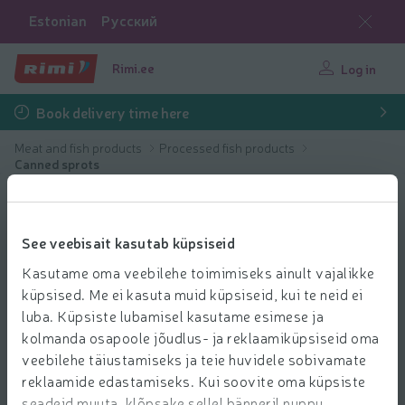
Estonian
Русский
Rimi.ee
Log in
Book delivery time here
Meat and fish products
Processed fish products
Canned sprots
See veebisait kasutab küpsiseid
Kasutame oma veebilehe toimimiseks ainult vajalikke
küpsised. Me ei kasuta muid küpsiseid, kui te neid ei
luba. Küpsiste lubamisel kasutame esimese ja
kolmanda osapoole jõudlus- ja reklaamiküpsiseid oma
veebilehe täiustamiseks ja teie huvidele sobivamate
reklaamide edastamiseks. Kui soovite oma küpsiste
seadeid muuta, klõpsake sellel bänneril nuppu