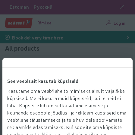
Estonian
Русский
Rimi.ee
Log in
Book delivery time here
All products
Filter products
See veebisait kasutab küpsiseid
Show products
40
Sort
Kasutame oma veebilehe toimimiseks ainult vajalikke
küpsised. Me ei kasuta muid küpsiseid, kui te neid ei
Puulabidas Banquet 29cm
luba. Küpsiste lubamisel kasutame esimese ja
0.99 € per pcs.
0
kolmanda osapoole jõudlus- ja reklaamiküpsiseid oma
99
Price per unit: 0,99 €/pcs.
0,99 €/pcs.
€/pcs.
veebilehe täiustamiseks ja teie huvidele sobivamate
Add to 
reklaamide edastamiseks. Kui soovite oma küpsiste
Add to cart
seadeid muuta, klõpsake sellel bänneril nuppu