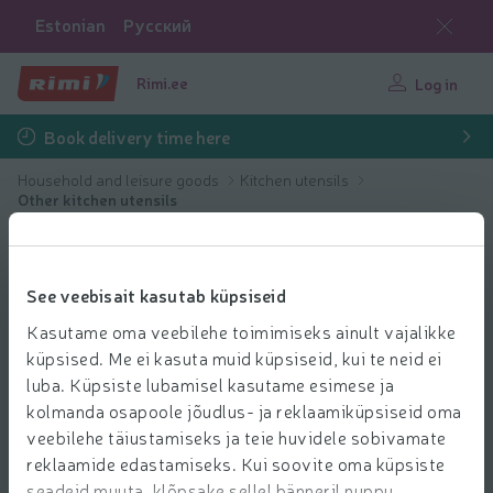
Estonian
Русский
Rimi.ee
Log in
Book delivery time here
Household and leisure goods
Kitchen utensils
Other kitchen utensils
See veebisait kasutab küpsiseid
Kasutame oma veebilehe toimimiseks ainult vajalikke
küpsised. Me ei kasuta muid küpsiseid, kui te neid ei
luba. Küpsiste lubamisel kasutame esimese ja
kolmanda osapoole jõudlus- ja reklaamiküpsiseid oma
veebilehe täiustamiseks ja teie huvidele sobivamate
reklaamide edastamiseks. Kui soovite oma küpsiste
seadeid muuta, klõpsake sellel bänneril nuppu