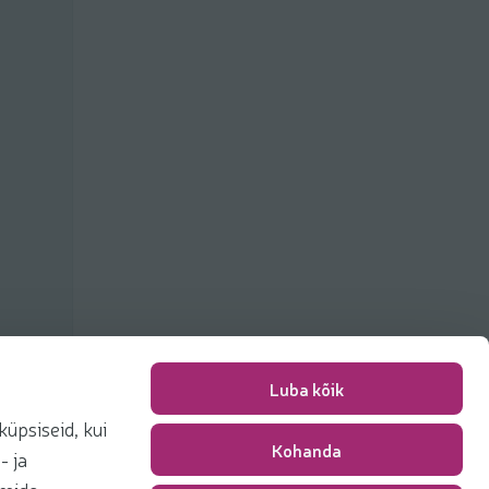
Luba kõik
üpsiseid, kui
Kohanda
Packing fee
0,00 €
- ja
Total
0,00 €