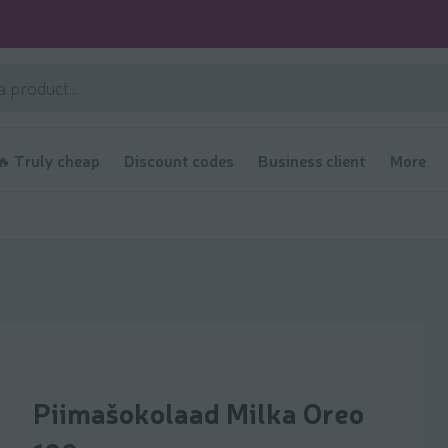
🔥 Truly cheap
Discount codes
Business client
More
Piimašokolaad Milka Oreo