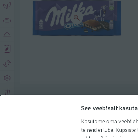
Product description
See veebisait kasuta
Kasutame oma veebilehe 
Basic information
Recommendations
te neid ei luba. Küpsis