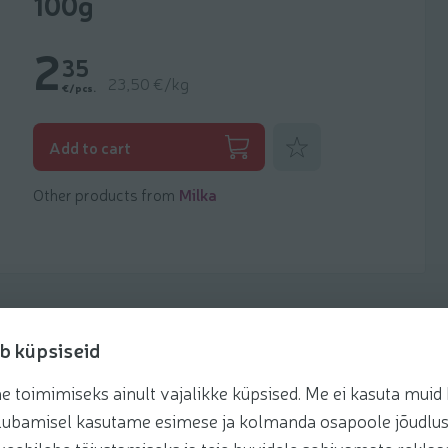
100g
2
35
23,50 €/kg
€/pcs.
Add to favorites
Add to cart
Other products from
Milka
b küpsiseid
toimimiseks ainult vajalikke küpsised. Me ei kasuta muid k
Recipes
te lubamisel kasutame esimese ja kolmanda osapoole jõudlus