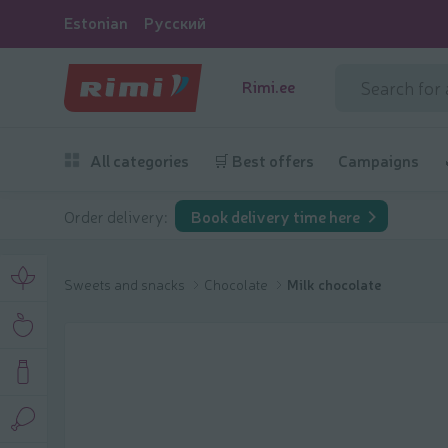
Estonian
Русский
Rimi.ee
All categories
🛒 Best offers
Campaigns
Order delivery:
Book delivery time here
Sweets and snacks
Chocolate
Milk chocolate