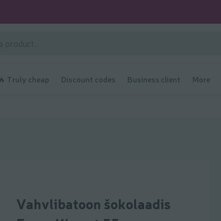
🔥 Truly cheap
Discount codes
Business client
More
Vahvlibatoon šokolaadis