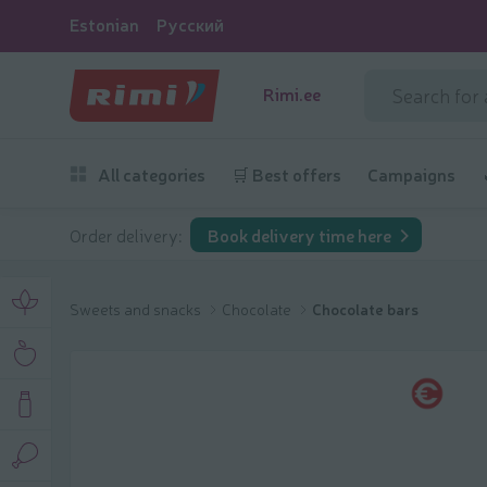
Estonian
Русский
Rimi.ee
All categories
🛒 Best offers
Campaigns
Order delivery:
Book delivery time here
Sweets and snacks
Chocolate
Chocolate bars