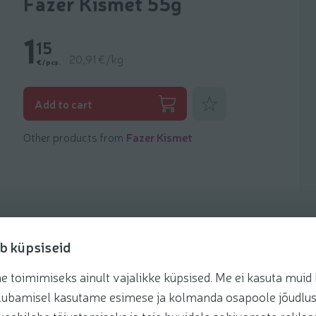
Fazer Kismet 55g
1
15
20,91 €/kg
€/pcs.
Add to favorites
Add to cart
Other products from
Fazer Kismet
b küpsiseid
toimimiseks ainult vajalikke küpsised. Me ei kasuta muid k
Recipes
te lubamisel kasutame esimese ja kolmanda osapoole jõudlus