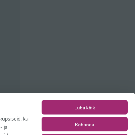
Luba kõik
üpsiseid, kui
Kohanda
Packing fee
0,00 €
- ja
Total
0,00 €