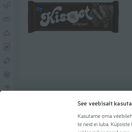
Product description
See veebisait kasuta
Kasutame oma veebilehe 
Basic information
Recommendations
te neid ei luba. Küpsis