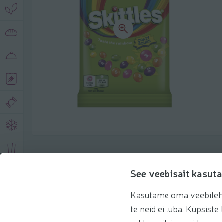
Product description
See veebisait kasuta
Kasutame oma veebilehe 
Basic information
Recommendations
te neid ei luba. Küpsis