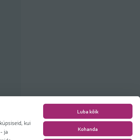
Luba kõik
üpsiseid, kui
Kohanda
Packing fee
0,00 €
- ja
Total
0,00 €