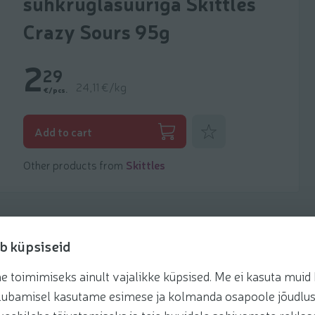
suhkruglasuuriga Skittles
Crazy Sours 95g
2
29
24,11 €/kg
€/pcs.
Add to favorites
Add to cart
Other products from
Skittles
b küpsiseid
toimimiseks ainult vajalikke küpsised. Me ei kasuta muid k
Recipes
te lubamisel kasutame esimese ja kolmanda osapoole jõudlus