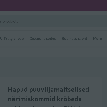
🔥 Truly cheap
Discount codes
Business client
More
Hapud puuviljamaitselised
närimiskommid krõbeda