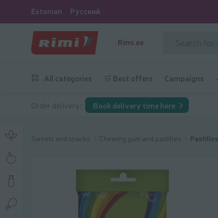
Estonian
Русский
Rimi.ee
All categories
🛒 Best offers
Campaigns
Order delivery:
Book delivery time here
Sweets and snacks
Chewing gum and pastilles
Pastilles