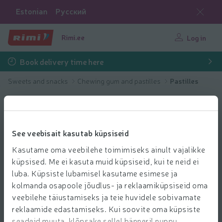
Estonian
Русский
Rimi.ee
Log in
Book delivery time here
Sweets and snacks
Chewing gum and pastilles
Pastilles
See veebisait kasutab küpsiseid
Kasutame oma veebilehe toimimiseks ainult vajalikke
küpsised. Me ei kasuta muid küpsiseid, kui te neid ei
luba. Küpsiste lubamisel kasutame esimese ja
kolmanda osapoole jõudlus- ja reklaamiküpsiseid oma
veebilehe täiustamiseks ja teie huvidele sobivamate
reklaamide edastamiseks. Kui soovite oma küpsiste
seadeid muuta, klõpsake sellel bänneril nuppu