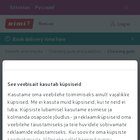
Estonian
Русский
Rimi.ee
Log in
Book delivery time here
Sweets and snacks
Chewing gum and pastilles
Chewing gum
See veebisait kasutab küpsiseid
Kasutame oma veebilehe toimimiseks ainult vajalikke
küpsised. Me ei kasuta muid küpsiseid, kui te neid ei
luba. Küpsiste lubamisel kasutame esimese ja
kolmanda osapoole jõudlus- ja reklaamiküpsiseid oma
veebilehe täiustamiseks ja teie huvidele sobivamate
reklaamide edastamiseks. Kui soovite oma küpsiste
seadeid muuta, klõpsake sellel bänneril nuppu