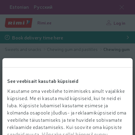
Estonian
Русский
Rimi.ee
Log in
Book delivery time here
Sweets and snacks
Chewing gum and pastilles
Chewing gum
See veebisait kasutab küpsiseid
Kasutame oma veebilehe toimimiseks ainult vajalikke
küpsised. Me ei kasuta muid küpsiseid, kui te neid ei
luba. Küpsiste lubamisel kasutame esimese ja
kolmanda osapoole jõudlus- ja reklaamiküpsiseid oma
veebilehe täiustamiseks ja teie huvidele sobivamate
reklaamide edastamiseks. Kui soovite oma küpsiste
seadeid muuta, klõpsake sellel bänneril nuppu