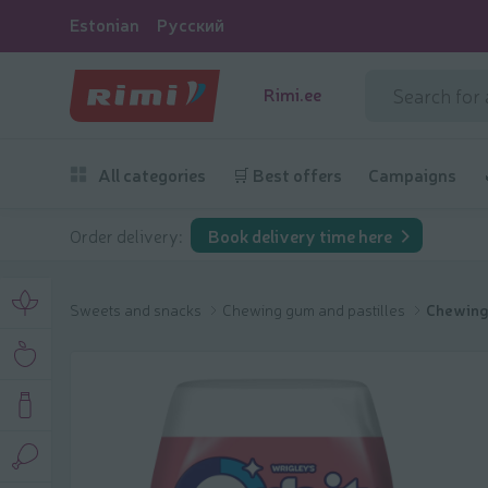
Estonian
Русский
Rimi.ee
All categories
🛒 Best offers
Campaigns
Order delivery:
Book delivery time here
Sweets and snacks
Chewing gum and pastilles
Chewing