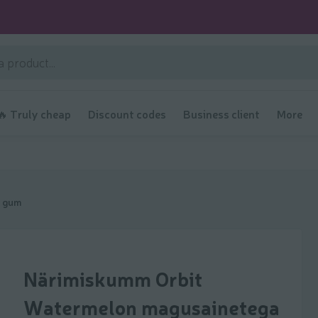
🔥 Truly cheap
Discount codes
Business client
More
 gum
Närimiskumm Orbit
Watermelon magusainetega