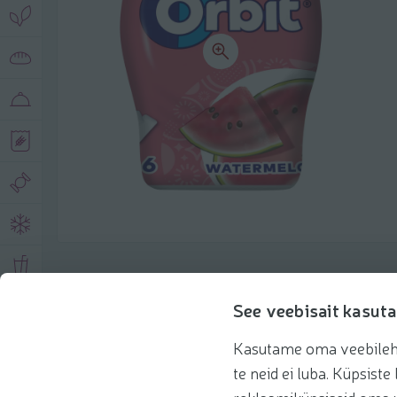
Product description
See veebisait kasuta
Kasutame oma veebilehe 
Basic information
Recommendations
te neid ei luba. Küpsis