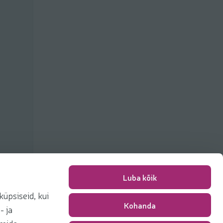
Luba kõik
üpsiseid, kui
Kohanda
Packing fee
0,00 €
- ja
Total
0,00 €