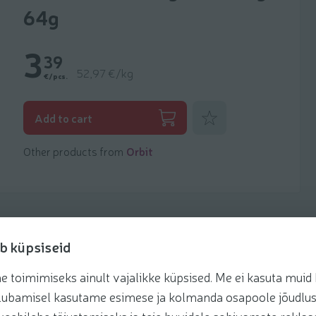
64g
3
39
52,97 €/kg
€/pcs.
Add to favorites
Add to cart
Other products from
Orbit
b küpsiseid
toimimiseks ainult vajalikke küpsised. Me ei kasuta muid k
Recipes
te lubamisel kasutame esimese ja kolmanda osapoole jõudlus