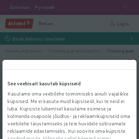
Estonian
Русский
Rimi.ee
Log in
Book delivery time here
Sweets and snacks
Chewing gum and pastilles
Chewing gum
See veebisait kasutab küpsiseid
Kasutame oma veebilehe toimimiseks ainult vajalikke
küpsised. Me ei kasuta muid küpsiseid, kui te neid ei
luba. Küpsiste lubamisel kasutame esimese ja
kolmanda osapoole jõudlus- ja reklaamiküpsiseid oma
veebilehe täiustamiseks ja teie huvidele sobivamate
reklaamide edastamiseks. Kui soovite oma küpsiste
seadeid muuta, klõpsake sellel bänneril nuppu