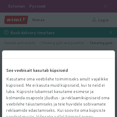
Estonian
Русский
Rimi.ee
Log in
Book delivery time here
Sweets and snacks
Chewing gum and pastilles
Chewing gum
See veebisait kasutab küpsiseid
Kasutame oma veebilehe toimimiseks ainult vajalikke
küpsised. Me ei kasuta muid küpsiseid, kui te neid ei
luba. Küpsiste lubamisel kasutame esimese ja
kolmanda osapoole jõudlus- ja reklaamiküpsiseid oma
veebilehe täiustamiseks ja teie huvidele sobivamate
reklaamide edastamiseks. Kui soovite oma küpsiste
seadeid muuta, klõpsake sellel bänneril nuppu