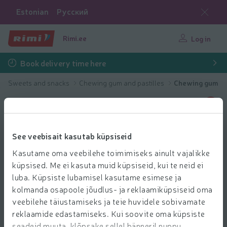
Estonian
Русский
Rimi.ee
Log in
Book delivery time here
Sweets and snacks
Chewing gum and pastilles
Chewing gum
See veebisait kasutab küpsiseid
Kasutame oma veebilehe toimimiseks ainult vajalikke
küpsised. Me ei kasuta muid küpsiseid, kui te neid ei
luba. Küpsiste lubamisel kasutame esimese ja
kolmanda osapoole jõudlus- ja reklaamiküpsiseid oma
veebilehe täiustamiseks ja teie huvidele sobivamate
reklaamide edastamiseks. Kui soovite oma küpsiste
seadeid muuta, klõpsake sellel bänneril nuppu