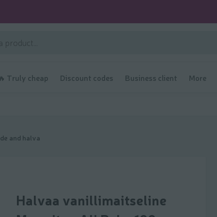
🔥 Truly cheap
Discount codes
Business client
More
de and halva
Halvaa vanillimaitseline