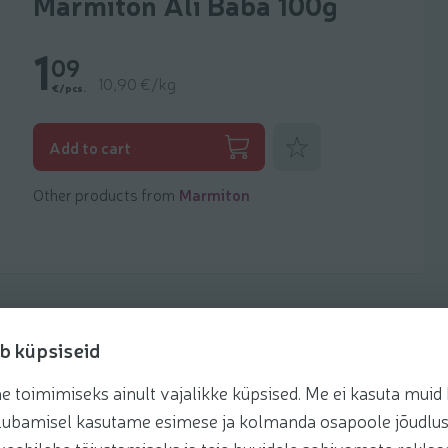
Marmiton Ali Baba 100g
1
09
10,90 €/kg
€/pcs.
Add to favorites
Add to cart
Other products from
Marmiton
b küpsiseid
toimimiseks ainult vajalikke küpsised. Me ei kasuta muid k
Recipes
te lubamisel kasutame esimese ja kolmanda osapoole jõudlus