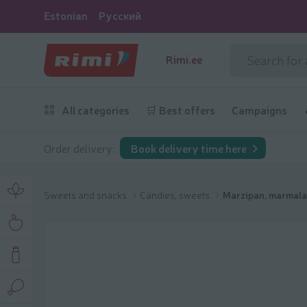
Estonian
Русский
Rimi.ee
All categories
🛒 Best offers
Campaigns
Order delivery:
Book delivery time here
Sweets and snacks
Candies, sweets
Marzipan, marmala