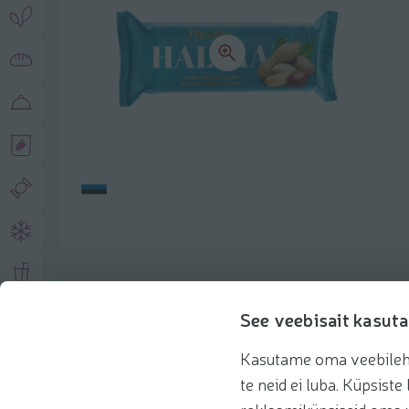
Product description
See veebisait kasuta
Kasutame oma veebilehe 
Basic information
Recommendations
te neid ei luba. Küpsis