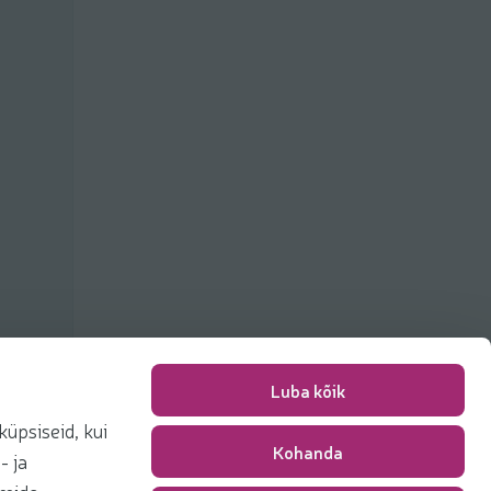
Luba kõik
üpsiseid, kui
Kohanda
Packing fee
0,00 €
- ja
Total
0,00 €