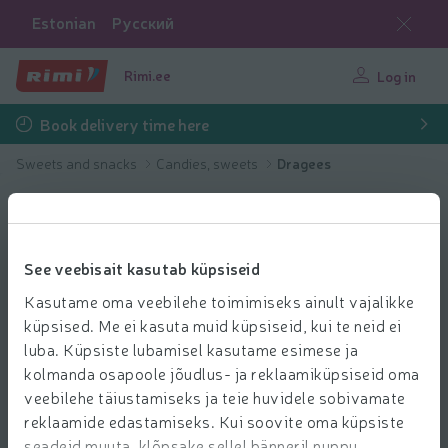
Estonian
Русский
Rimi.ee
Log in
Book delivery time here
Sweets and snacks
Candies, sweets
Dragees
See veebisait kasutab küpsiseid
Kasutame oma veebilehe toimimiseks ainult vajalikke
küpsised. Me ei kasuta muid küpsiseid, kui te neid ei
luba. Küpsiste lubamisel kasutame esimese ja
kolmanda osapoole jõudlus- ja reklaamiküpsiseid oma
veebilehe täiustamiseks ja teie huvidele sobivamate
reklaamide edastamiseks. Kui soovite oma küpsiste
seadeid muuta, klõpsake sellel bänneril nuppu